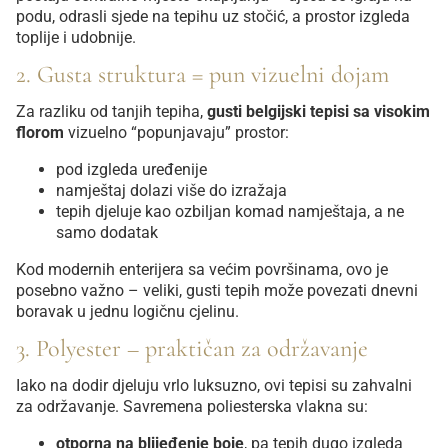
podu, odrasli sjede na tepihu uz stočić, a prostor izgleda
toplije i udobnije.
2. Gusta struktura = pun vizuelni dojam
Za razliku od tanjih tepiha,
gusti belgijski tepisi sa visokim
florom
vizuelno “popunjavaju” prostor:
pod izgleda uređenije
namještaj dolazi više do izražaja
tepih djeluje kao ozbiljan komad namještaja, a ne
samo dodatak
Kod modernih enterijera sa većim površinama, ovo je
posebno važno – veliki, gusti tepih može povezati dnevni
boravak u jednu logičnu cjelinu.
3. Polyester – praktičan za održavanje
Iako na dodir djeluju vrlo luksuzno, ovi tepisi su zahvalni
za održavanje. Savremena poliesterska vlakna su:
otporna na blijeđenje boje
, pa tepih dugo izgleda