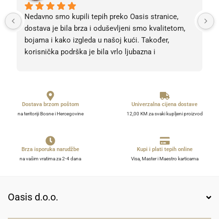
Nedavno smo kupili tepih preko Oasis stranice, 
dostava je bila brza i oduševljeni smo kvalitetom, 
bojama i kako izgleda u našoj kući. Također, 
korisnička podrška je bila vrlo ljubazna i 
profesionalna. Sve pohvale, svih 5 zvjezdica! Bez 
obzira na 5, barem 10. 
Dostava brzom poštom
Univerzalna cijena dostave
na teritoriji Bosne i Hercegovine
12,00 KM za svaki kupljeni proizvod
Brza isporuka narudžbe
Kupi i plati tepih online
na vašim vratima za 2-4 dana
Visa, Master i Maestro karticama
Oasis d.o.o.