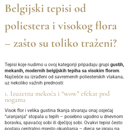
Belgijski tepisi od
poliestera i visokog flora
– zašto su toliko traženi?
Tepisi koje nudimo u ovoj kategoriji pripadaju grupi
gustih,
mekanih, modernih belgijskih tepiha sa visokim florom
.
Najčešće su izrađeni od savremenih poliesterskih vlakana,
uz nekoliko važnih prednosti:
1. Izuzetna mekoća i “wow” efekat pod
nogama
Visok flor i velika gustina tkanja stvaraju onaj osjećaj
“uranjanja” stopala u tepih – posebno ugodno u dnevnom
boravku, spavaćoj sobi ili dječijoj sobi. Ovakvi tepisi često
postaju centralno mjesto okupljanja – djeca se igraju na