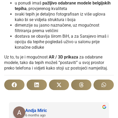
u ponudi imaš
pažljivo odabrane modele belgijskih
tepiha
, provjerenog kvaliteta
svaki tepih je detaljno fotografisan iz više uglova
kako bi se vidjela struktura i boja
dimenzije su jasno naznačene, uz mogućnost
filtriranja prema veličini
dostava se obavlja širom BiH, a za Sarajevo imaš i
opciju da tepihe pogledaš uživo u salonu prije
konačne odluke
Uz to, tu je i mogućnost
AR / 3D prikaza
za odabrane
modele, tako da tepih možeš “postaviti” u svoj prostor
preko telefona i vidjeti kako stoji uz postojeći namještaj.
Andja Miric
6 months ago