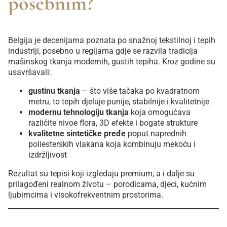
posebnim?
Belgija je decenijama poznata po snažnoj tekstilnoj i tepih
industriji, posebno u regijama gdje se razvila tradicija
mašinskog tkanja modernih, gustih tepiha. Kroz godine su
usavršavali:
gustinu tkanja
– što više tačaka po kvadratnom
metru, to tepih djeluje punije, stabilnije i kvalitetnije
modernu tehnologiju tkanja
koja omogućava
različite nivoe flora, 3D efekte i bogate strukture
kvalitetne sintetičke pređe
poput naprednih
poliesterskih vlakana koja kombinuju mekoću i
izdržljivost
Rezultat su tepisi koji izgledaju premium, a i dalje su
prilagođeni realnom životu – porodicama, djeci, kućnim
ljubimcima i visokofrekventnim prostorima.