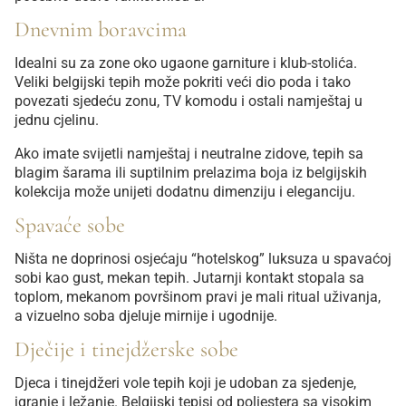
Dnevnim boravcima
Idealni su za zone oko ugaone garniture i klub-stolića.
Veliki belgijski tepih može pokriti veći dio poda i tako
povezati sjedeću zonu, TV komodu i ostali namještaj u
jednu cjelinu.
Ako imate svijetli namještaj i neutralne zidove, tepih sa
blagim šarama ili suptilnim prelazima boja iz belgijskih
kolekcija može unijeti dodatnu dimenziju i eleganciju.
Spavaće sobe
Ništa ne doprinosi osjećaju “hotelskog” luksuza u spavaćoj
sobi kao gust, mekan tepih. Jutarnji kontakt stopala sa
toplom, mekanom površinom pravi je mali ritual uživanja,
a vizuelno soba djeluje mirnije i ugodnije.
Dječije i tinejdžerske sobe
Djeca i tinejdžeri vole tepih koji je udoban za sjedenje,
igranje i ležanje. Belgijski tepisi od poliestera sa visokim