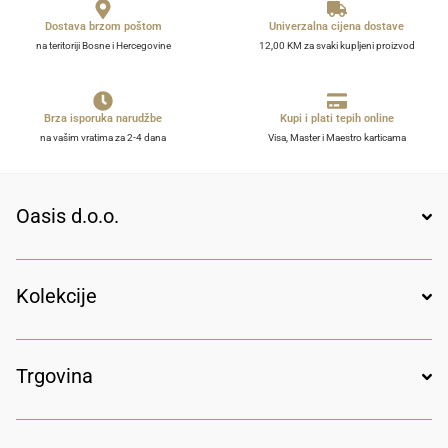
Dostava brzom poštom
Univerzalna cijena dostave
na teritoriji Bosne i Hercegovine
12,00 KM za svaki kupljeni proizvod
Brza isporuka narudžbe
Kupi i plati tepih online
na vašim vratima za 2-4 dana
Visa, Master i Maestro karticama
Oasis d.o.o.
Kolekcije
Trgovina