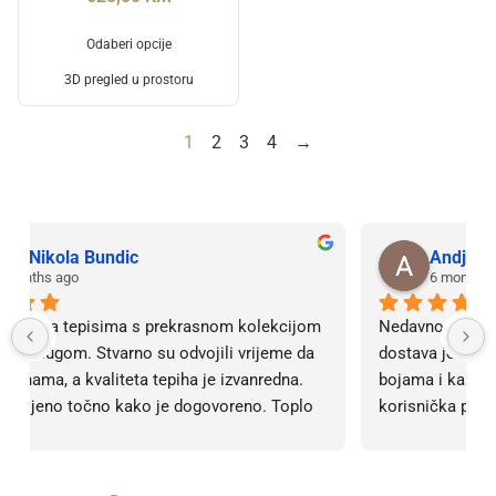
Odaberi opcije
3D pregled u prostoru
1
2
3
4
→
Andja Miric
6 months ago
Nedavno smo kupili tepih preko Oasis stranice, 
dostava je bila brza i oduševljeni smo kvalitetom, 
bojama i kako izgleda u našoj kući. Također, 
korisnička podrška je bila vrlo ljubazna i 
profesionalna. Sve pohvale, svih 5 zvjezdica! Bez 
obzira na 5, barem 10. 