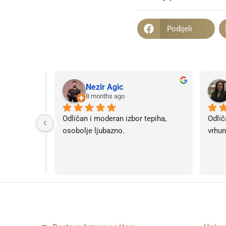
Podijeli
Nezir Agic
8 months ago
ična za 
Odličan i moderan izbor tepiha, 
Odlič
osobolje ljubazno.
vrhun