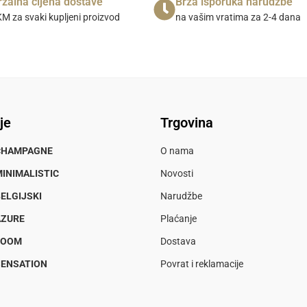
rzalna cijena dostave
Brza isporuka narudžbe
M za svaki kupljeni proizvod
na vašim vratima za 2-4 dana
je
Trgovina
CHAMPAGNE
O nama
INIMALISTIC
Novosti
ELGIJSKI
Narudžbe
AZURE
Plaćanje
LOOM
Dostava
SENSATION
Povrat i reklamacije