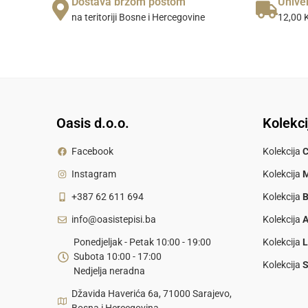
Dostava brzom poštom
Unive
na teritoriji Bosne i Hercegovine
12,00 K
Oasis d.o.o.
Kolekci
Facebook
Kolekcija
Instagram
Kolekcija
M
+387 62 611 694
Kolekcija
B
info@oasistepisi.ba
Kolekcija
Ponedjeljak - Petak 10:00 - 19:00
Kolekcija
Subota 10:00 - 17:00
Kolekcija
Nedjelja neradna
Džavida Haverića 6a, 71000 Sarajevo,