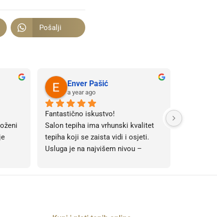
Pošalji
Enver Pašić
a year ago
Fantastično iskustvo!
oženi 
Salon tepiha ima vrhunski kvalitet 
e 
tepiha koji se zaista vidi i osjeti. 
Usluga je na najvišem nivou – 
osoblje je ljubazno, profesionalno i 
uvijek spremno pomoći u odabiru. 
Ponuda je raznovrsna, s modernim i 
klasičnim dizajnima za svaki 
prostor. Kupovina ovdje je pravo 