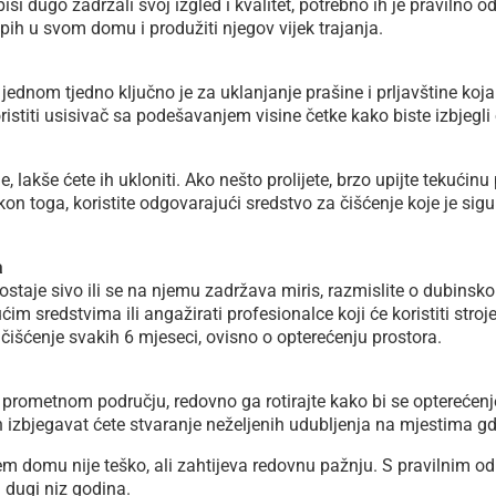
si dugo zadržali svoj izgled i kvalitet, potrebno ih je pravilno o
pih u svom domu i produžiti njegov vijek trajanja.
ednom tjedno ključno je za uklanjanje prašine i prljavštine koja
istiti usisivač sa podešavanjem visine četke kako biste izbjegli
je, lakše ćete ih ukloniti. Ako nešto prolijete, brzo upijte tekući
kon toga, koristite odgovarajući sredstvo za čišćenje koje je sigu
a
postaje sivo ili se na njemu zadržava miris, razmislite o dubins
im sredstvima ili angažirati profesionalce koji će koristiti stroj
čišćenje svakih 6 mjeseci, ovisno o opterećenju prostora.
o prometnom području, redovno ga rotirajte kako bi se opterećen
in izbjegavat ćete stvaranje neželjenih udubljenja na mjestima gd
m domu nije teško, ali zahtijeva redovnu pažnju. S pravilnim od
ni dugi niz godina.