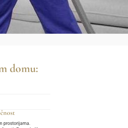
šem domu:
ečnost
m prostorijama.