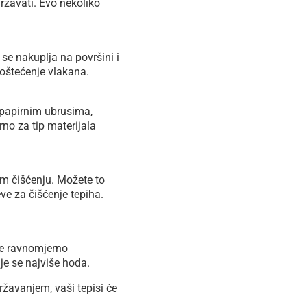
državati. Evo nekoliko
 se nakuplja na površini i
 oštećenje vlakana.
nu papirnim ubrusima,
rno za tip materijala
kom čišćenju. Možete to
eve za čišćenje tepiha.
je ravnomjerno
je se najviše hoda.
ržavanjem, vaši tepisi će