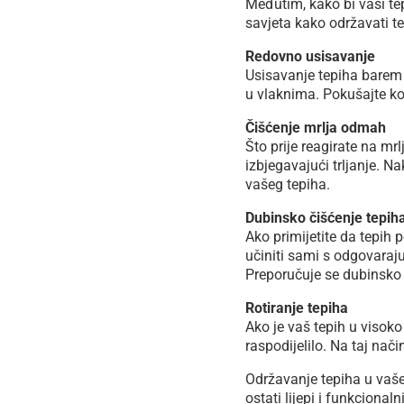
Međutim, kako bi vaši tepi
savjeta kako održavati te
Redovno usisavanje
Usisavanje tepiha barem j
u vlaknima. Pokušajte kor
Čišćenje mrlja odmah
Što prije reagirate na mrl
izbjegavajući trljanje. Na
vašeg tepiha.
Dubinsko čišćenje tepih
Ako primijetite da tepih 
učiniti sami s odgovarajuć
Preporučuje se dubinsko 
Rotiranje tepiha
Ako je vaš tepih u visok
raspodijelilo. Na taj nač
Održavanje tepiha u vaše
ostati lijepi i funkcional