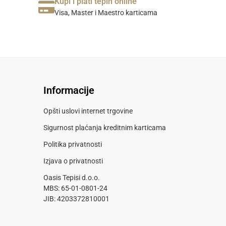
Kupi i plati tepih online
zadovoljstvo, preporučujem svima 
Visa, Master i Maestro karticama
koji traže kvalitet i dobru uslugu na 
jednom mjestu!
Informacije
Opšti uslovi internet trgovine
Sigurnost plaćanja kreditnim karticama
Politika privatnosti
Izjava o privatnosti
Oasis Tepisi d.o.o.
MBS: 65-01-0801-24
JIB: 4203372810001