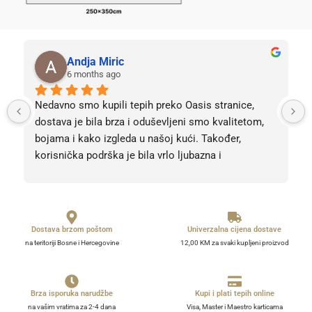
Andja Miric
6 months ago
Nedavno smo kupili tepih preko Oasis stranice, 
dostava je bila brza i oduševljeni smo kvalitetom, 
bojama i kako izgleda u našoj kući. Također, 
korisnička podrška je bila vrlo ljubazna i 
profesionalna. Sve pohvale, svih 5 zvjezdica! Bez 
obzira na 5, barem 10. 
Dostava brzom poštom
Univerzalna cijena dostave
na teritoriji Bosne i Hercegovine
12,00 KM za svaki kupljeni proizvod
Brza isporuka narudžbe
Kupi i plati tepih online
na vašim vratima za 2-4 dana
Visa, Master i Maestro karticama