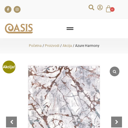
0
Početna
/
Proizvodi
/
Akcija
/ Azure Harmony
Akcija!