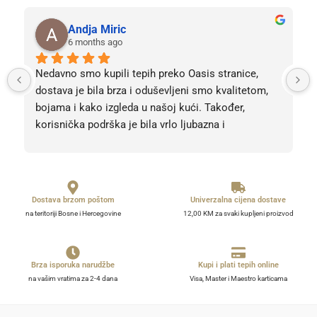
Andja Miric
6 months ago
Nedavno smo kupili tepih preko Oasis stranice, 
dostava je bila brza i oduševljeni smo kvalitetom, 
bojama i kako izgleda u našoj kući. Također, 
korisnička podrška je bila vrlo ljubazna i 
profesionalna. Sve pohvale, svih 5 zvjezdica! Bez 
obzira na 5, barem 10. 
Dostava brzom poštom
Univerzalna cijena dostave
na teritoriji Bosne i Hercegovine
12,00 KM za svaki kupljeni proizvod
Brza isporuka narudžbe
Kupi i plati tepih online
na vašim vratima za 2-4 dana
Visa, Master i Maestro karticama