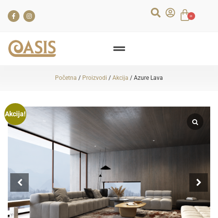
0
Početna
/
Proizvodi
/
Akcija
/ Azure Lava
Akcija!