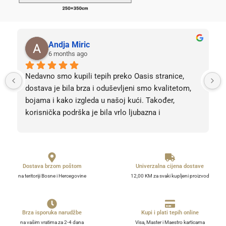
Andja Miric
6 months ago
Nedavno smo kupili tepih preko Oasis stranice, 
dostava je bila brza i oduševljeni smo kvalitetom, 
bojama i kako izgleda u našoj kući. Također, 
korisnička podrška je bila vrlo ljubazna i 
profesionalna. Sve pohvale, svih 5 zvjezdica! Bez 
obzira na 5, barem 10. 
Dostava brzom poštom
Univerzalna cijena dostave
na teritoriji Bosne i Hercegovine
12,00 KM za svaki kupljeni proizvod
Brza isporuka narudžbe
Kupi i plati tepih online
na vašim vratima za 2-4 dana
Visa, Master i Maestro karticama