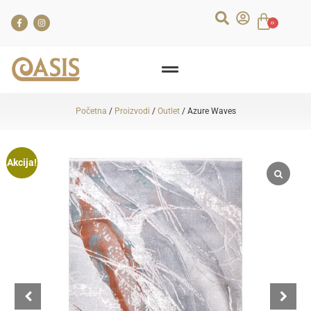
0
Početna
/
Proizvodi
/
Outlet
/ Azure Waves
Akcija!