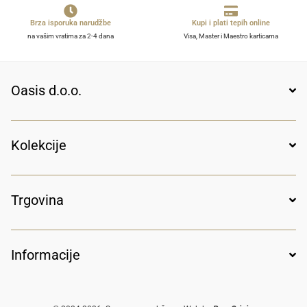
Brza isporuka narudžbe
Kupi i plati tepih online
na vašim vratima za 2-4 dana
Visa, Master i Maestro karticama
Oasis d.o.o.
Kolekcije
Trgovina
Informacije