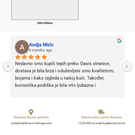
Andja Miric
6 months ago
Nedavno smo kupili tepih preko Oasis stranice, 
dostava je bila brza i oduševljeni smo kvalitetom, 
bojama i kako izgleda u našoj kući. Također, 
korisnička podrška je bila vrlo ljubazna i 
profesionalna. Sve pohvale, svih 5 zvjezdica! Bez 
obzira na 5, barem 10. 
Dostava brzom poštom
Univerzalna cijena dostave
na teritoriji Bosne i Hercegovine
12,00 KM za svaki kupljeni proizvod