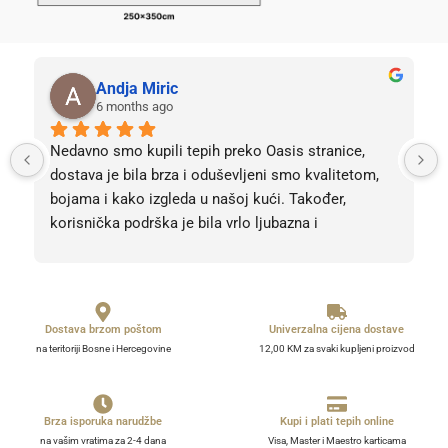
Andja Miric
6 months ago
Nedavno smo kupili tepih preko Oasis stranice, 
dostava je bila brza i oduševljeni smo kvalitetom, 
bojama i kako izgleda u našoj kući. Također, 
korisnička podrška je bila vrlo ljubazna i 
profesionalna. Sve pohvale, svih 5 zvjezdica! Bez 
obzira na 5, barem 10. 
Dostava brzom poštom
Univerzalna cijena dostave
na teritoriji Bosne i Hercegovine
12,00 KM za svaki kupljeni proizvod
Brza isporuka narudžbe
Kupi i plati tepih online
na vašim vratima za 2-4 dana
Visa, Master i Maestro karticama