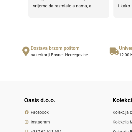
vrijeme da razmisle s nama, a 
i kako 
kvaliteta tepiha je izvanredna. Sve je 
korisni
obavljeno točno kako je 
ljubazn
dogovoreno. Toplo preporučujem!
pohvale
na 5, b
Dostava brzom poštom
Unive
na teritoriji Bosne i Hercegovine
12,00 K
Oasis d.o.o.
Kolekci
Facebook
Kolekcija
Instagram
Kolekcija
M
+387 62 611 694
Kolekcija
B