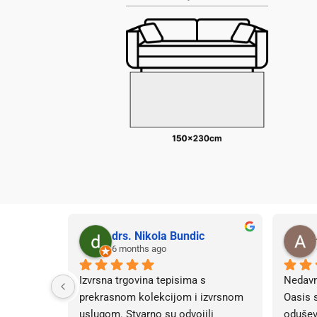
drs. Nikola Bundic
6 months ago
Izvrsna trgovina tepisima s 
Nedavn
prekrasnom kolekcijom i izvrsnom 
Oasis s
uslugom. Stvarno su odvojili 
odušev