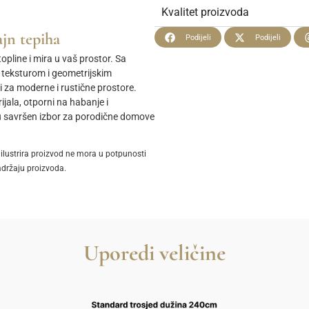
Kvalitet proizvoda
jn tepiha
Podijeli
Podijeli
topline i mira u vaš prostor. Sa
eksturom i geometrijskim
ni za moderne i rustične prostore.
ijala, otporni na habanje i
 su savršen izbor za porodične domove
ilustrira proizvod ne mora u potpunosti
adržaju proizvoda.
Uporedi veličine