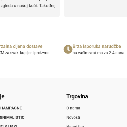
izgleda u našoj kući. Također, 
čka podrška je bila vrlo 
a i profesionalna. Sve 
, svih 5 zvjezdica! Bez obzira 
arem 10. 
rzalna cijena dostave
Brza isporuka narudžbe
M za svaki kupljeni proizvod
na vašim vratima za 2-4 dana
je
Trgovina
CHAMPAGNE
O nama
INIMALISTIC
Novosti
ELGIJSKI
Narudžbe