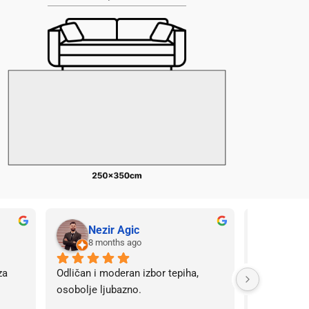
Nezir Agic
Neir
8 months ago
8 mo
a 
Odličan i moderan izbor tepiha, 
Odličan izbo
osobolje ljubazno.
vrhunski i 