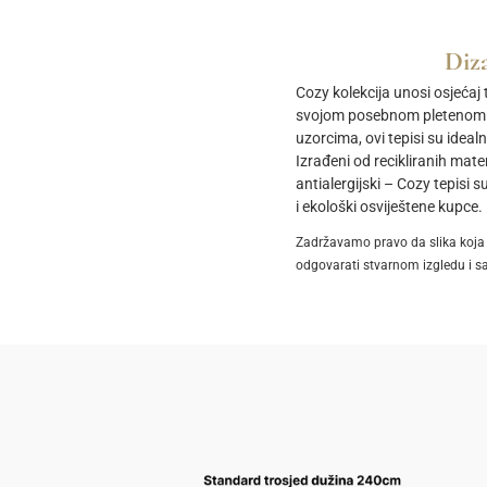
Diza
Cozy kolekcija unosi osjećaj 
svojom posebnom pletenom t
uzorcima, ovi tepisi su ideal
Izrađeni od recikliranih mater
antialergijski – Cozy tepisi
i ekološki osviještene kupce.
Zadržavamo pravo da slika koja 
odgovarati stvarnom izgledu i s