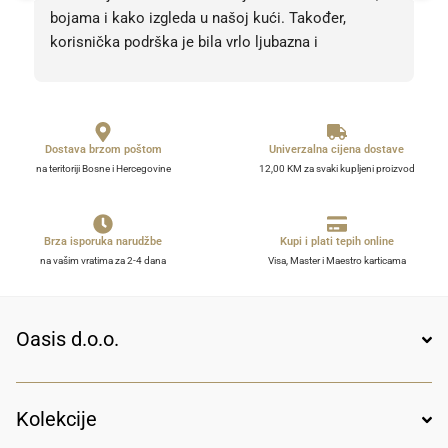
bojama i kako izgleda u našoj kući. Također, 
korisnička podrška je bila vrlo ljubazna i 
profesionalna. Sve pohvale, svih 5 zvjezdica! Bez 
obzira na 5, barem 10. 
Dostava brzom poštom
Univerzalna cijena dostave
na teritoriji Bosne i Hercegovine
12,00 KM za svaki kupljeni proizvod
Brza isporuka narudžbe
Kupi i plati tepih online
na vašim vratima za 2-4 dana
Visa, Master i Maestro karticama
Oasis d.o.o.
Kolekcije