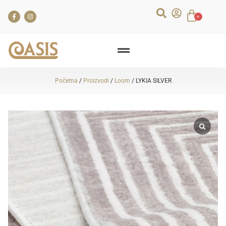
0
Početna
/
Proizvodi
/
Loom
/ LYKIA SILVER