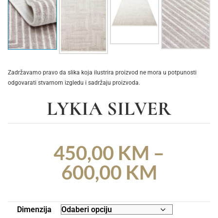
Zadržavamo pravo da slika koja ilustrira proizvod ne mora u potpunosti
odgovarati stvarnom izgledu i sadržaju proizvoda.
LYKIA SILVER
450,00
KM
–
600,00
KM
Dimenzija