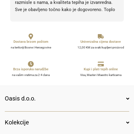
razmisle s nama, a kvaliteta tepiha je izvanredna. 
Sve je obavljeno točno kako je dogovoreno. Toplo 
preporučujem!
Dostava brzom poštom
Univerzalna cijena dostave
na teritoriji Bosne i Hercegovine
12,00 KM za svaki kupljeni proizvod
Brza isporuka narudžbe
Kupi i plati tepih online
na vašim vratima za 2-4 dana
Visa, Master i Maestro karticama
Oasis d.o.o.
Kolekcije