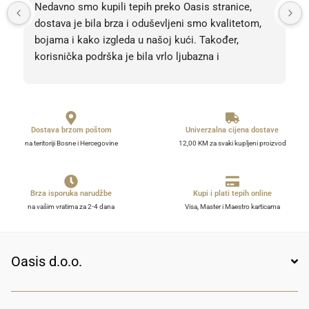
Nedavno smo kupili tepih preko Oasis stranice, 
dostava je bila brza i oduševljeni smo kvalitetom, 
bojama i kako izgleda u našoj kući. Također, 
korisnička podrška je bila vrlo ljubazna i 
profesionalna. Sve pohvale, svih 5 zvjezdica! Bez 
obzira na 5, barem 10. 
Dostava brzom poštom
Univerzalna cijena dostave
na teritoriji Bosne i Hercegovine
12,00 KM za svaki kupljeni proizvod
Brza isporuka narudžbe
Kupi i plati tepih online
na vašim vratima za 2-4 dana
Visa, Master i Maestro karticama
Oasis d.o.o.