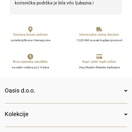
korisnička podrška je bila vrlo ljubazna i 
profesionalna. Sve pohvale, svih 5 zvjezdica! Bez 
obzira na 5, barem 10. 
Dostava brzom poštom
Univerzalna cijena dostave
na teritoriji Bosne i Hercegovine
12,00 KM za svaki kupljeni proizvod
Brza isporuka narudžbe
Kupi i plati tepih online
na vašim vratima za 2-4 dana
Visa, Master i Maestro karticama
Oasis d.o.o.
Kolekcije