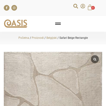
0
Početna
/
Proizvodi
/
Belgijski
/ Safari Beige Rectangle