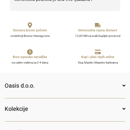
profesionalna. Sve pohvale, svih 5 zvjezdica! Bez 
obzira na 5, barem 10. 
Dostava brzom poštom
Univerzalna cijena dostave
na teritoriji Bosne i Hercegovine
12,00 KM za svaki kupljeni proizvod
Brza isporuka narudžbe
Kupi i plati tepih online
na vašim vratima za 2-4 dana
Visa, Master i Maestro karticama
Oasis d.o.o.
Kolekcije